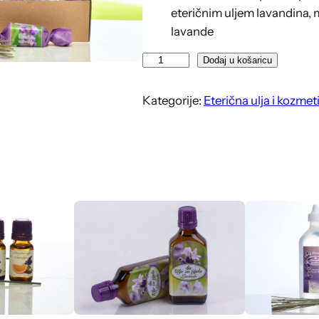
eteričnim uljem lavandina, m
lavande
S
Dodaj u košaricu
a
p
Kategorije:
Eterična ulja i kozmet
u
n
č
i
ć
l
a
v
a
n
d