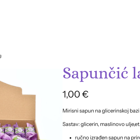
g
Sapunčić l
1,00
€
Mirisni sapun na glicerinskoj bazi
Sastav: glicerin, maslinovo ulje,et
ručno izrađen sapun na prir