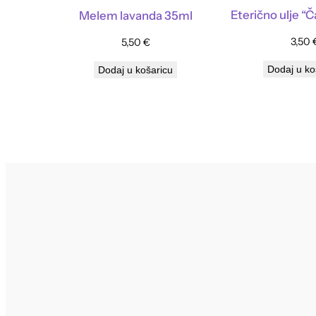
Eterično ulje “Č
Melem lavanda 35ml
3,50
5,50
€
Dodaj u ko
Dodaj u košaricu