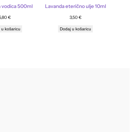
 vodica 500ml
Lavanda eterično ulje 10ml
5,80
€
3,50
€
 u košaricu
Dodaj u košaricu