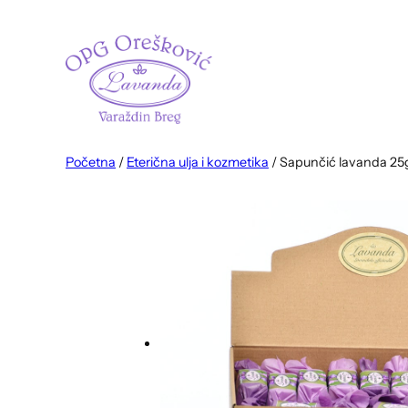
Skoči
do
sadržaja
Početna
/
Eterična ulja i kozmetika
/ Sapunčić lavanda 25