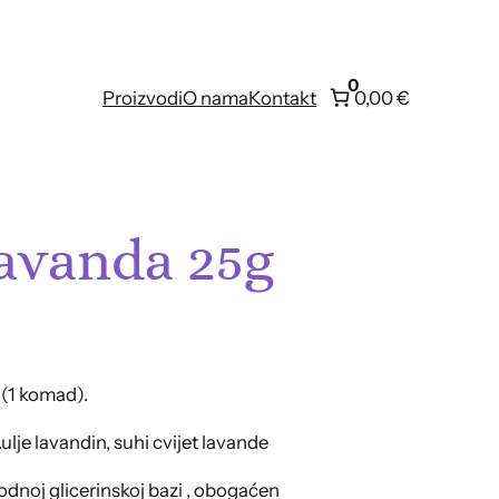
0
Proizvodi
O nama
Kontakt
0,00 €
avanda 25g
 (1 komad).
.ulje lavandin, suhi cvijet lavande
odnoj glicerinskoj bazi , obogaćen