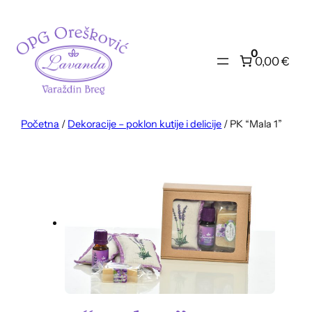
Skoči
do
sadržaja
0
0,00 €
Početna
/
Dekoracije – poklon kutije i delicije
/ PK “Mala 1”