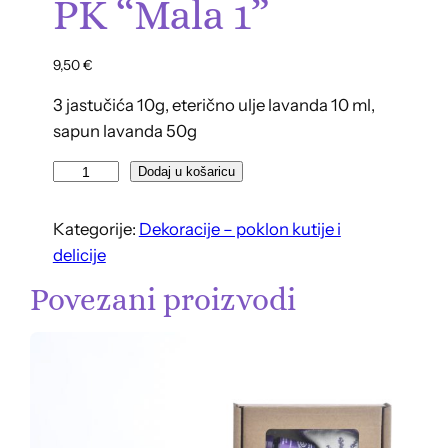
PK “Mala 1”
9,50
€
3 jastučića 10g, eterično ulje lavanda 10 ml,
sapun lavanda 50g
P
Dodaj u košaricu
K
"
Kategorije:
Dekoracije – poklon kutije i
M
delicije
a
Povezani proizvodi
l
a
1
"
k
o