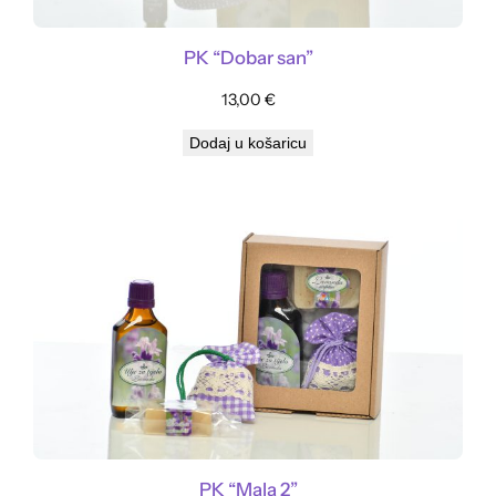
PK “Dobar san”
13,00
€
Dodaj u košaricu
PK “Mala 2”