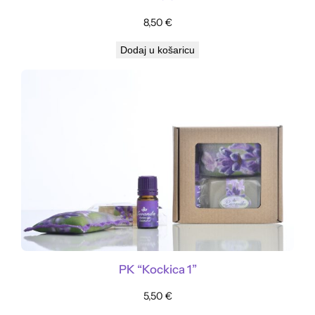
8,50
€
Dodaj u košaricu
PK “Kockica 1”
5,50
€